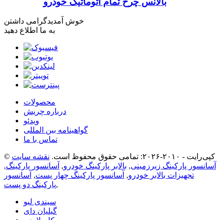
بالانس چرخ تمام اتوماتیک خودرو
خوش آمدید
گرامی داشتن
به ما اطلاع دهید
محصولات
درباره چریش
ویدئو
گواهینامه بین المللی
تماس با ما
© کپی‌رایت - ۲۰۱۰-۲۰۲۶: تمامی حقوق محفوظ است.
نقشه سایت
آسانسور پارکینگ زیرزمینی
,
بالابر پارکینگ خودرو
,
آسانسور پارکینگ
,
تجهیزات بالابر خودرو
,
آسانسور پارکینگ چهار پست
,
آسانسور
,
پارکینگ دو پست
سیندی لیو
گیلیان دای