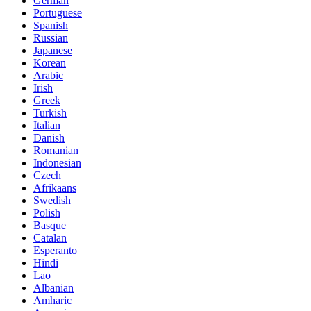
German
Portuguese
Spanish
Russian
Japanese
Korean
Arabic
Irish
Greek
Turkish
Italian
Danish
Romanian
Indonesian
Czech
Afrikaans
Swedish
Polish
Basque
Catalan
Esperanto
Hindi
Lao
Albanian
Amharic