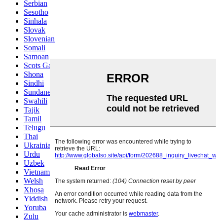
Serbian
Sesotho
Sinhala
Slovak
Slovenian
Somali
Samoan
Scots Gaelic
Shona
Sindhi
Sundanese
Swahili
Tajik
Tamil
Telugu
Thai
Ukrainian
Urdu
Uzbek
Vietnamese
Welsh
Xhosa
Yiddish
Yoruba
Zulu