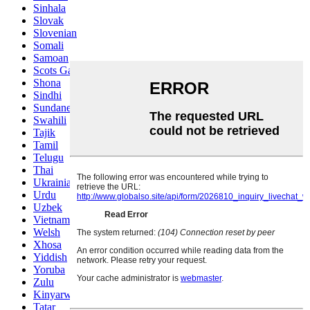
Sinhala
Slovak
Slovenian
Somali
Samoan
Scots Gaelic
Shona
Sindhi
Sundanese
Swahili
Tajik
Tamil
Telugu
Thai
Ukrainian
Urdu
Uzbek
Vietnamese
Welsh
Xhosa
Yiddish
Yoruba
Zulu
Kinyarwanda
Tatar