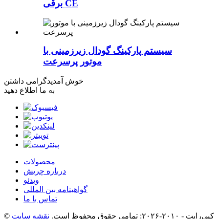
برقی CE
سیستم پارکینگ گودال زیرزمینی با
موتور پرسرعت
خوش آمدید
گرامی داشتن
به ما اطلاع دهید
محصولات
درباره چریش
ویدئو
گواهینامه بین المللی
تماس با ما
© کپی‌رایت - ۲۰۱۰-۲۰۲۶: تمامی حقوق محفوظ است.
نقشه سایت