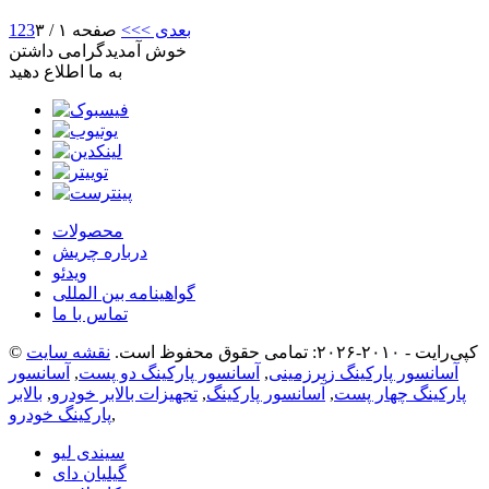
بعدی >
>>
صفحه ۱ / ۳
3
2
1
خوش آمدید
گرامی داشتن
به ما اطلاع دهید
محصولات
درباره چریش
ویدئو
گواهینامه بین المللی
تماس با ما
© کپی‌رایت - ۲۰۱۰-۲۰۲۶: تمامی حقوق محفوظ است.
نقشه سایت
آسانسور پارکینگ زیرزمینی
,
آسانسور پارکینگ دو پست
,
آسانسور
پارکینگ چهار پست
,
آسانسور پارکینگ
,
تجهیزات بالابر خودرو
,
بالابر
,
پارکینگ خودرو
سیندی لیو
گیلیان دای