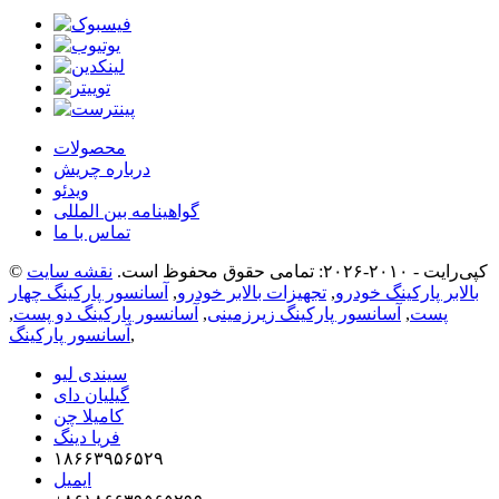
محصولات
درباره چریش
ویدئو
گواهینامه بین المللی
تماس با ما
© کپی‌رایت - ۲۰۱۰-۲۰۲۶: تمامی حقوق محفوظ است.
نقشه سایت
بالابر پارکینگ خودرو
,
تجهیزات بالابر خودرو
,
آسانسور پارکینگ چهار
پست
,
آسانسور پارکینگ زیرزمینی
,
آسانسور پارکینگ دو پست
,
,
آسانسور پارکینگ
سیندی لیو
گیلیان دای
کامیلا چن
فریا دینگ
۱۸۶۶۳۹۵۶۵۲۹
ایمیل