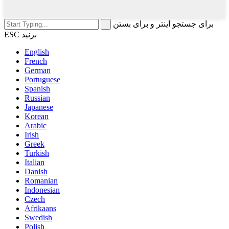
برای جستجو اینتر و برای بستن
ESC بزنید
English
French
German
Portuguese
Spanish
Russian
Japanese
Korean
Arabic
Irish
Greek
Turkish
Italian
Danish
Romanian
Indonesian
Czech
Afrikaans
Swedish
Polish