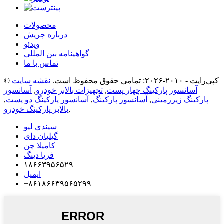
محصولات
درباره چریش
ویدئو
گواهینامه بین المللی
تماس با ما
© کپی‌رایت - ۲۰۱۰-۲۰۲۶: تمامی حقوق محفوظ است.
نقشه سایت
آسانسور پارکینگ چهار پست
,
تجهیزات بالابر خودرو
,
آسانسور
پارکینگ زیرزمینی
,
آسانسور پارکینگ
,
آسانسور پارکینگ دو پست
,
,
بالابر پارکینگ خودرو
سیندی لیو
گیلیان دای
کامیلا چن
فریا دینگ
۱۸۶۶۳۹۵۶۵۲۹
ایمیل
‎+۸۶۱۸۶۶۳۹۵۶۵۲۹۹‎