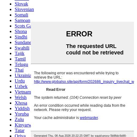
Slovak
Slovenian
Somali
Samoan
Scots Gaelic
Shona
Sindhi
Sundanese
Swahili
Tajik
Tamil
Telugu
Thai
Ukrainian
Urdu
Uzbek
Vietnamese
Welsh
Xhosa
Yiddish
Yoruba
Zulu
Kinyarwanda
Tatar
Oriya