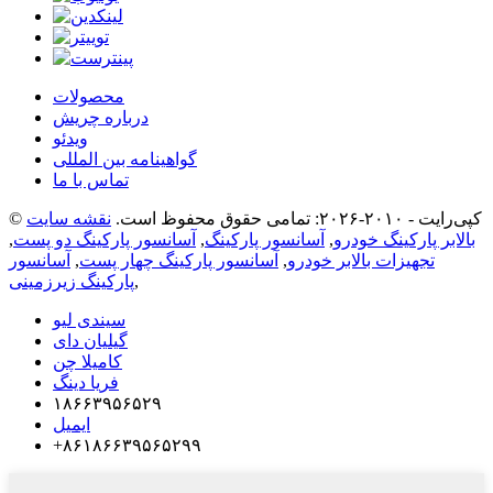
محصولات
درباره چریش
ویدئو
گواهینامه بین المللی
تماس با ما
© کپی‌رایت - ۲۰۱۰-۲۰۲۶: تمامی حقوق محفوظ است.
نقشه سایت
بالابر پارکینگ خودرو
,
آسانسور پارکینگ
,
آسانسور پارکینگ دو پست
,
تجهیزات بالابر خودرو
,
آسانسور پارکینگ چهار پست
,
آسانسور
,
پارکینگ زیرزمینی
سیندی لیو
گیلیان دای
کامیلا چن
فریا دینگ
۱۸۶۶۳۹۵۶۵۲۹
ایمیل
‎+۸۶۱۸۶۶۳۹۵۶۵۲۹۹‎