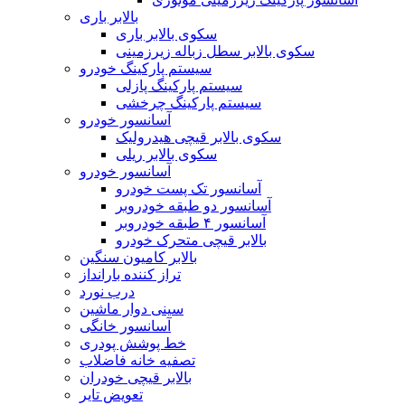
بالابر باری
سکوی بالابر باری
سکوی بالابر سطل زباله زیرزمینی
سیستم پارکینگ خودرو
سیستم پارکینگ پازلی
سیستم پارکینگ چرخشی
آسانسور خودرو
سکوی بالابر قیچی هیدرولیک
سکوی بالابر ریلی
آسانسور خودرو
آسانسور تک پست خودرو
آسانسور دو طبقه خودروبر
آسانسور ۴ طبقه خودروبر
بالابر قیچی متحرک خودرو
بالابر کامیون سنگین
تراز کننده بارانداز
درب نورد
سینی دوار ماشین
آسانسور خانگی
خط پوشش پودری
تصفیه خانه فاضلاب
بالابر قیچی خودران
تعویض تایر