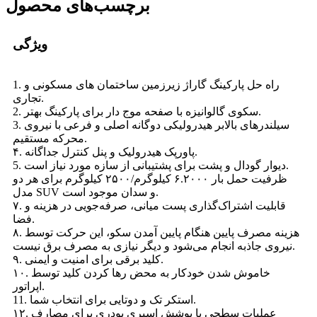
برچسب‌های محصول
ویژگی
1. راه حل پارکینگ گاراژ زیرزمین ساختمان های مسکونی و
تجاری.
2. سکوی گالوانیزه با صفحه موج دار برای پارکینگ بهتر.
3. سیلندرهای بالابر هیدرولیکی دوگانه اصلی و فرعی با نیروی
محرکه مستقیم.
۴. پاورپک هیدرولیک و پنل کنترل جداگانه.
5. دیوار گودال و پشت برای پشتیبانی از سازه مورد نیاز است.
ظرفیت حمل بار ۶.۲۰۰۰ کیلوگرم/۲۵۰۰ کیلوگرم برای هر دو
مدل SUV و سدان موجود است.
۷. قابلیت اشتراک‌گذاری پست میانی، صرفه‌جویی در هزینه و
فضا.
۸. هزینه مصرف پایین هنگام پایین آمدن سکو، این حرکت توسط
نیروی جاذبه انجام می‌شود و دیگر نیازی به مصرف برق نیست.
۹. کلید برقی برای امنیت و ایمنی.
۱۰. خاموش شدن خودکار به محض رها کردن کلید توسط
اپراتور.
11. استکر تک و دوتایی برای انتخاب شما.
۱۲. عملیات سطحی با پوشش اسپری پودری برای مصارف