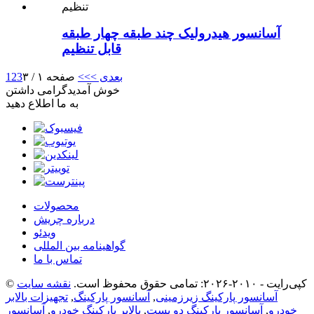
آسانسور هیدرولیک چند طبقه چهار طبقه
قابل تنظیم
بعدی >
>>
صفحه ۱ / ۳
3
2
1
خوش آمدید
گرامی داشتن
به ما اطلاع دهید
محصولات
درباره چریش
ویدئو
گواهینامه بین المللی
تماس با ما
© کپی‌رایت - ۲۰۱۰-۲۰۲۶: تمامی حقوق محفوظ است.
نقشه سایت
آسانسور پارکینگ زیرزمینی
,
آسانسور پارکینگ
,
تجهیزات بالابر
خودرو
,
آسانسور پارکینگ دو پست
,
بالابر پارکینگ خودرو
,
آسانسور