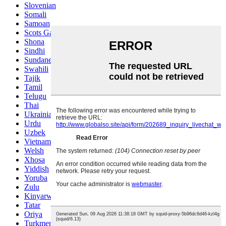
Slovenian
Somali
Samoan
Scots Gaelic
Shona
Sindhi
Sundanese
Swahili
Tajik
Tamil
Telugu
Thai
Ukrainian
Urdu
Uzbek
Vietnamese
Welsh
Xhosa
Yiddish
Yoruba
Zulu
Kinyarwanda
Tatar
Oriya
Turkmen