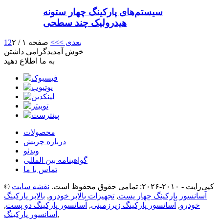
سیستم‌های پارکینگ چهار ستونه
هیدرولیک چند سطحی
بعدی >
>>
صفحه ۱ / ۲
2
1
خوش آمدید
گرامی داشتن
به ما اطلاع دهید
محصولات
درباره چریش
ویدئو
گواهینامه بین المللی
تماس با ما
© کپی‌رایت - ۲۰۱۰-۲۰۲۶: تمامی حقوق محفوظ است.
نقشه سایت
آسانسور پارکینگ چهار پست
,
تجهیزات بالابر خودرو
,
بالابر پارکینگ
خودرو
,
آسانسور پارکینگ زیرزمینی
,
آسانسور پارکینگ دو پست
,
,
آسانسور پارکینگ