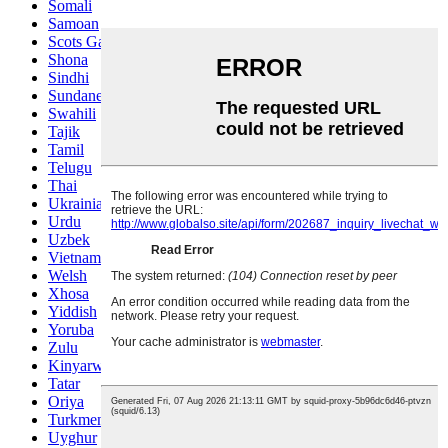
Somali
Samoan
Scots Gaelic
Shona
Sindhi
Sundanese
Swahili
Tajik
Tamil
Telugu
Thai
Ukrainian
Urdu
Uzbek
Vietnamese
Welsh
Xhosa
Yiddish
Yoruba
Zulu
Kinyarwanda
Tatar
Oriya
Turkmen
Uyghur