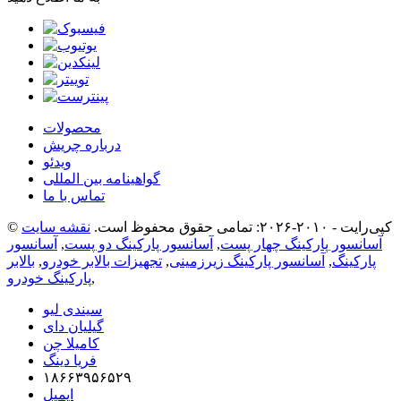
محصولات
درباره چریش
ویدئو
گواهینامه بین المللی
تماس با ما
© کپی‌رایت - ۲۰۱۰-۲۰۲۶: تمامی حقوق محفوظ است.
نقشه سایت
آسانسور پارکینگ چهار پست
,
آسانسور پارکینگ دو پست
,
آسانسور
پارکینگ
,
آسانسور پارکینگ زیرزمینی
,
تجهیزات بالابر خودرو
,
بالابر
,
پارکینگ خودرو
سیندی لیو
گیلیان دای
کامیلا چن
فریا دینگ
۱۸۶۶۳۹۵۶۵۲۹
ایمیل