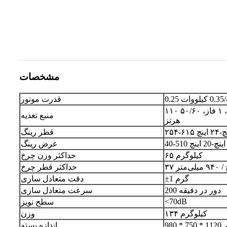
مشخصات
ات
قدرت موتور
۱۱۰ ولت/۲۴۰ ولت/۲۴۰ ولت، ۱ فاز، ۵۰/۶۰
منبع تغذیه
هرتز
قطر رینگ
عرض رینگ
۶۵ کیلوگرم
حداکثر وزن چرخ
 میلی‌متر
حداکثر قطر چرخ
±1 گرم
دقت متعادل سازی
200 دور در دقیقه
سرعت متعادل سازی
<70dB
سطح نویز
۱۳۴ کیلوگرم
وزن
متر
اندازه بسته