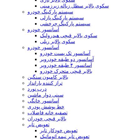
سکوی بالابر سطل زباله زیرزمینی
سیستم پارکینگ خودرو
سیستم پارکینگ پازلی
سیستم پارکینگ چرخشی
آسانسور خودرو
سکوی بالابر قیچی هیدرولیک
سکوی بالابر ریلی
آسانسور خودرو
آسانسور تک پست خودرو
آسانسور دو طبقه خودروبر
آسانسور ۴ طبقه خودروبر
بالابر قیچی متحرک خودرو
بالابر کامیون سنگین
تراز کننده بارانداز
درب نورد
سینی دوار ماشین
آسانسور خانگی
خط پوشش پودری
تصفیه خانه فاضلاب
بالابر قیچی خودران
تعویض تایر
تعویض خودکار تایر
تعویض تایر نیمه اتوماتیک