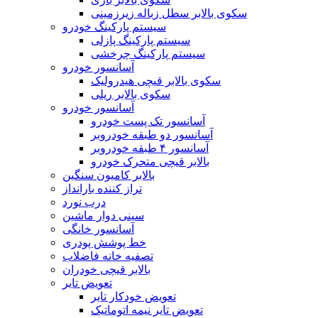
سکوی بالابر سطل زباله زیرزمینی
سیستم پارکینگ خودرو
سیستم پارکینگ پازلی
سیستم پارکینگ چرخشی
آسانسور خودرو
سکوی بالابر قیچی هیدرولیک
سکوی بالابر ریلی
آسانسور خودرو
آسانسور تک پست خودرو
آسانسور دو طبقه خودروبر
آسانسور ۴ طبقه خودروبر
بالابر قیچی متحرک خودرو
بالابر کامیون سنگین
تراز کننده بارانداز
درب نورد
سینی دوار ماشین
آسانسور خانگی
خط پوشش پودری
تصفیه خانه فاضلاب
بالابر قیچی خودران
تعویض تایر
تعویض خودکار تایر
تعویض تایر نیمه اتوماتیک