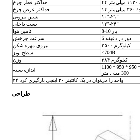
متر
حداکثر قطر چرخ
 میلی‌متر
حداکثر عرض چرخ
۱۰"-۲۱"
بستن بیرونی
۱۲"-۲۴"
بست داخلی
8-10 بار
تامین هوا
6 دور در دقیقه
سرعت چرخش
۲۵۰۰ کیلوگرم
نیروی مهره شکن
<70dB
سطح نویز
۳۸۴ کیلوگرم
وزن
1100 * 950 * 950 میلی متر، 1330 * 1080 *
اندازه بسته
300 میلی متر
۲۴ واحد را می‌توان در یک کانتینر ۲۰ اینچی بارگیری کرد
طراحی