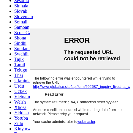
Sesotho
Sinhala
Slovak
Slovenian
Somali
Samoan
Scots Gaelic
Shona
Sindhi
Sundanese
Swahili
Tajik
Tamil
Telugu
Thai
Ukrainian
Urdu
Uzbek
Vietnamese
Welsh
Xhosa
Yiddish
Yoruba
Zulu
Kinyarwanda