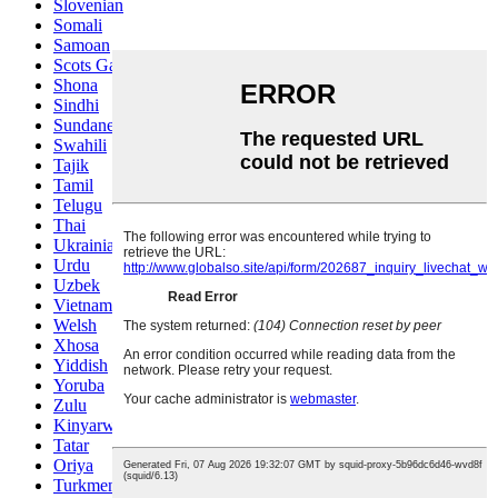
Slovenian
Somali
Samoan
Scots Gaelic
Shona
Sindhi
Sundanese
Swahili
Tajik
Tamil
Telugu
Thai
Ukrainian
Urdu
Uzbek
Vietnamese
Welsh
Xhosa
Yiddish
Yoruba
Zulu
Kinyarwanda
Tatar
Oriya
Turkmen